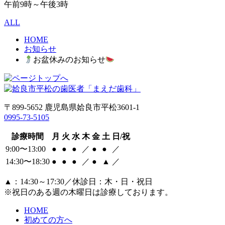
午前9時～午後3時
ALL
HOME
お知らせ
お盆休みのお知らせ
〒899-5652 鹿児島県姶良市平松3601-1
0995-73-5105
診療時間
月
火
水
木
金
土
日/祝
9:00〜13:00
●
●
●
／
●
●
／
14:30〜18:30
●
●
●
／
●
▲
／
▲
：14:30～17:30／休診日：木・日・祝日
※祝日のある週の木曜日は診療しております。
HOME
初めての方へ