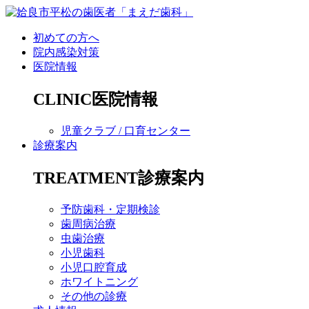
初めての方へ
院内感染対策
医院情報
CLINIC
医院情報
児童クラブ / 口育センター
診療案内
TREATMENT
診療案内
予防歯科・定期検診
歯周病治療
虫歯治療
小児歯科
小児口腔育成
ホワイトニング
その他の診療